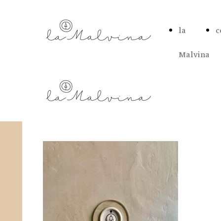
la
c
Malvina