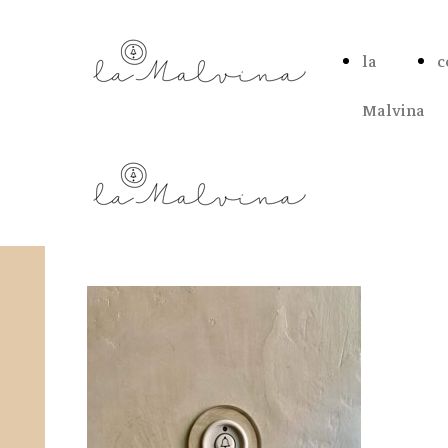
la
c
Malvina