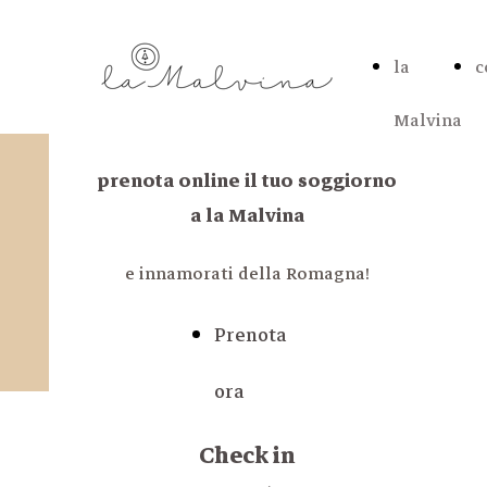
la
c
Malvina
prenota online il tuo soggiorno
a la Malvina
e innamorati della Romagna!
Prenota
ora
Check in